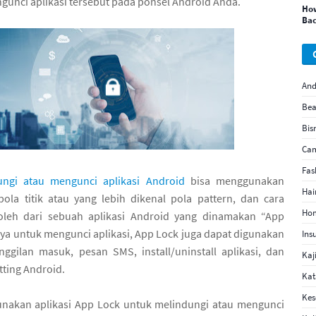
gunci aplikasi tersebut pada ponsel Android Anda.
How
Bac
And
Bea
Bis
Ca
Fas
ngi atau mengunci aplikasi Android
bisa menggunakan
Hai
la titik atau yang lebih dikenal pola pattern, dan cara
Hom
roleh dari sebuah aplikasi Android yang dinamakan “App
nya untuk mengunci aplikasi, App Lock juga dapat digunakan
Ins
gilan masuk, pesan SMS, install/uninstall aplikasi, dan
Kaj
ting Android.
Kat
Kes
unakan aplikasi App Lock untuk melindungi atau mengunci