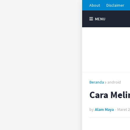
About
Disclaimer
MENU
Beranda
android
Cara Meli
by
Alam Maya
-
Maret 2