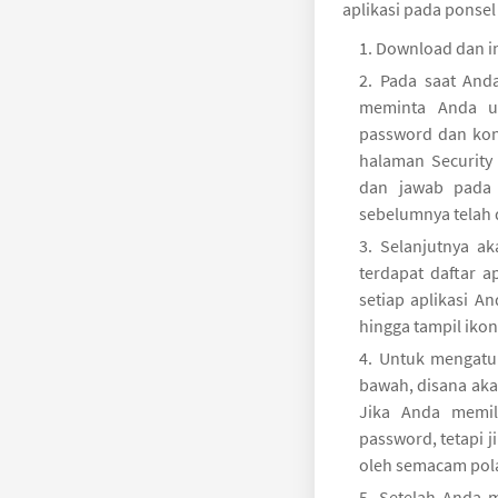
aplikasi pada ponsel
Download dan ins
Pada saat And
meminta Anda u
password dan kon
halaman Security
dan jawab pada 
sebelumnya telah d
Selanjutnya a
terdapat daftar a
setiap aplikasi 
hingga tampil iko
Untuk mengatur
bawah, disana aka
Jika Anda memil
password, tetapi j
oleh semacam pola 
Setelah Anda m