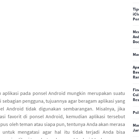
Tip
iCl
Pe
Me
And
Doc
Ma
Apa
Baw
Ra
Fin
 aplikasi pada ponsel Android mungkin merupakan suatu
Cui
Res
gi sebagian pengguna, tujuannya agar beragam aplikasi yang
el Android tidak digunakan sembarangan. Misalnya, jika
Psi
asi favorit di ponsel Android, kemudian aplikasi tersebut
hapus oleh teman atau siapa pun, tentunya Anda akan merasa
Man
Jar
a untuk mengatasi agar hal itu tidak terjadi Anda bisa