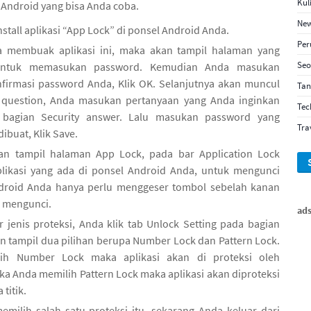
Kul
 Android yang bisa Anda coba.
New
tall aplikasi “App Lock” di ponsel Android Anda.
Pe
a membuak aplikasi ini, maka akan tampil halaman yang
Seo
ntuk memasukan password. Kemudian Anda masukan
firmasi password Anda, Klik OK. Selanjutnya akan muncul
Ta
 question, Anda masukan pertanyaan yang Anda inginkan
Tec
bagian Security answer. Lalu masukan password yang
Tra
ibuat, Klik Save.
kan tampil halaman App Lock, pada bar Application Lock
plikasi yang ada di ponsel Android Anda, untuk mengunci
Android Anda hanya perlu menggeser tombol sebelah kanan
n mengunci.
ad
 jenis proteksi, Anda klik tab Unlock Setting pada bagian
n tampil dua pilihan berupa Number Lock dan Pattern Lock.
ih Number Lock maka aplikasi akan di proteksi oleh
ika Anda memilih Pattern Lock maka aplikasi akan diproteksi
titik.
emilih salah satu proteksi itu, sekarang Anda keluar dari