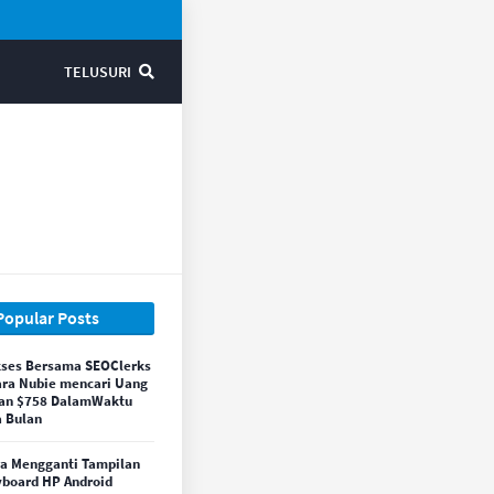
TELUSURI
Popular Posts
ses Bersama SEOClerks
ara Nubie mencari Uang
an $758 DalamWaktu
 Bulan
a Mengganti Tampilan
board HP Android