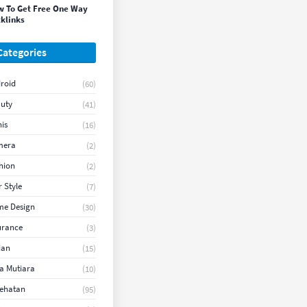
 To Get Free One Way
klinks
Categories
roid
(60)
uty
(41)
nis
(16)
mera
(2)
hion
(2)
r Style
(7)
e Design
(30)
urance
(3)
ian
(15)
a Mutiara
(10)
ehatan
(95)