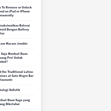
s To Remove or Unlock
oud on iPad or iPhone
rmanently
maksimalkan Baterai
roid Dengan Battery
tor
cam Macam Jomblo
 Saja Manfaat Daun
ang Prei Untuk
mbut?
d the Traditional Latino
sines at Gato Negro Bar
taurante
kologi Sufistik
faat Daun Saga yang
ang Diketahui