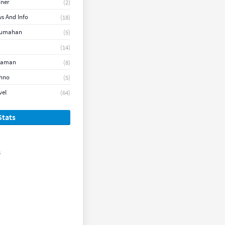
iner
(2)
s And Info
(18)
rumahan
(5)
(14)
naman
(8)
hno
(5)
vel
(64)
Stats
s