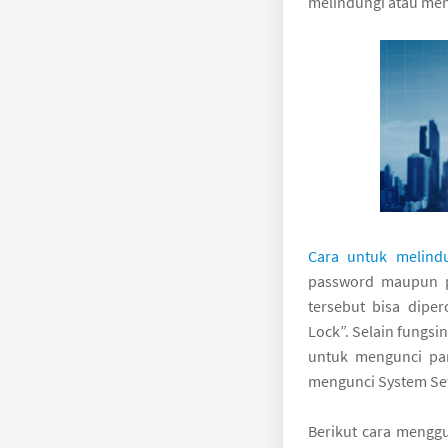
melindungi atau men
Cara untuk melindu
password maupun po
tersebut bisa dipe
Lock”. Selain fungsi
untuk mengunci pang
mengunci System Set
Berikut cara mengg