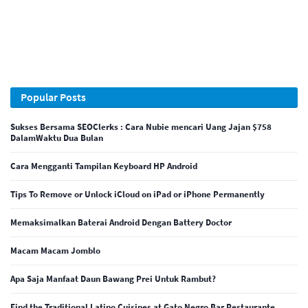
Popular Posts
Sukses Bersama SEOClerks : Cara Nubie mencari Uang Jajan $758
DalamWaktu Dua Bulan
Cara Mengganti Tampilan Keyboard HP Android
Tips To Remove or Unlock iCloud on iPad or iPhone Permanently
Memaksimalkan Baterai Android Dengan Battery Doctor
Macam Macam Jomblo
Apa Saja Manfaat Daun Bawang Prei Untuk Rambut?
Find the Traditional Latino Cuisines at Gato Negro Bar Restaurante