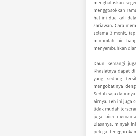
menghaluskan segen
menggosokkan ramua
hal ini dua kali d
sariawan. Cara mem
selama 3 menit, tap
minumlah air hang
menyembuhkan diare
Daun kemangi juga
Khasiatnya dapat d
yang sedang ters
mengobatinya deng
Seduh saja daunnya 
airnya. Teh ini juga
tidak mudah terseran
juga bisa memanfa
Biasanya, minyak i
pelega tenggorokan