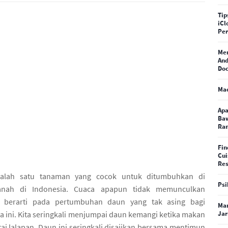
Tip
iCl
Pe
Me
And
Doc
Ma
Apa
Baw
Ra
Fin
Cui
Res
alah satu tanaman yang cocok untuk ditumbuhkan di
Psi
anah di Indonesia. Cuaca apapun tidak memunculkan
 berarti pada pertumbuhan daun yang tak asing bagi
Man
a ini. Kita seringkali menjumpai daun kemangi ketika makan
Jar
ai lalapan. Daun ini seringkali disajikan bersama mentimun