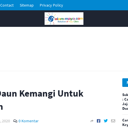
Contact
Sitemap
Privacy Policy
Daun Kemangi Untuk
Suk
: C
n
Jaj
Dua
Car
9, 2020
0 Komentar
Key