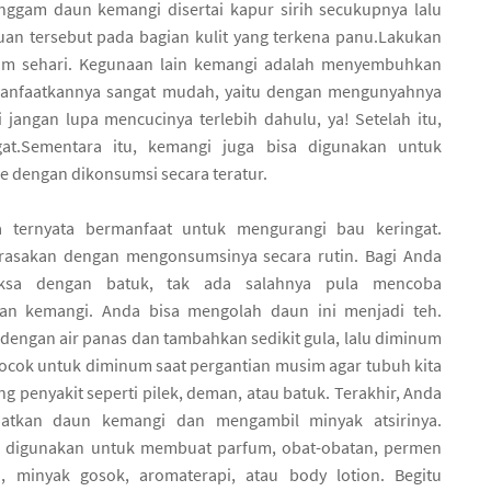
ggam daun kemangi disertai kapur sirih secukupnya lalu
n tersebut pada bagian kulit yang terkena panu.Lakukan
alam sehari. Kegunaan lain kemangi adalah menyembuhkan
anfaatkannya sangat mudah, yaitu dengan mengunyahnya
i jangan lupa mencucinya terlebih dahulu, ya! Setelah itu,
at.Sementara itu, kemangi juga bisa digunakan untuk
 dengan dikonsumsi secara teratur.
 ternyata bermanfaat untuk mengurangi bau keringat.
irasakan dengan mengonsumsinya secara rutin. Bagi Anda
iksa dengan batuk, tak ada salahnya pula mencoba
an kemangi. Anda bisa mengolah daun ini menjadi teh.
dengan air panas dan tambahkan sedikit gula, lalu diminum
 cocok untuk diminum saat pergantian musim agar tubuh kita
g penyakit seperti pilek, deman, atau batuk. Terakhir, Anda
atkan daun kemangi dan mengambil minyak atsirinya.
ni digunakan untuk membuat parfum, obat-obatan, permen
, minyak gosok, aromaterapi, atau body lotion. Begitu