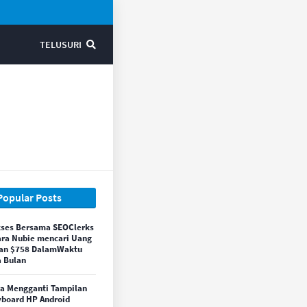
TELUSURI
Popular Posts
ses Bersama SEOClerks
ara Nubie mencari Uang
an $758 DalamWaktu
 Bulan
a Mengganti Tampilan
board HP Android