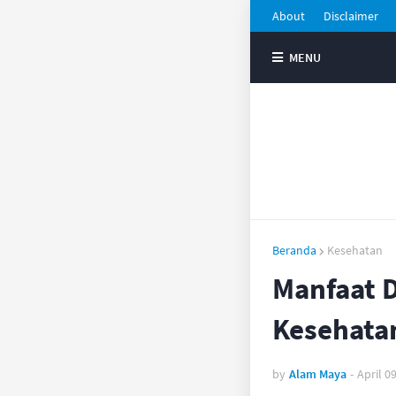
About
Disclaimer
MENU
Beranda
Kesehatan
Manfaat 
Kesehata
by
Alam Maya
-
April 0