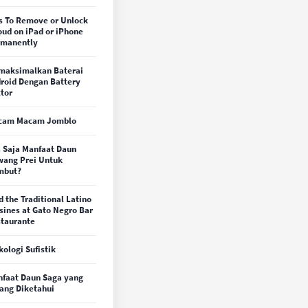
s To Remove or Unlock
oud on iPad or iPhone
rmanently
maksimalkan Baterai
roid Dengan Battery
tor
cam Macam Jomblo
 Saja Manfaat Daun
ang Prei Untuk
mbut?
d the Traditional Latino
sines at Gato Negro Bar
taurante
kologi Sufistik
faat Daun Saga yang
ang Diketahui