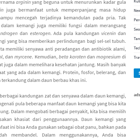
Kul
bernama
arginin
yang beguna untuk menurunkan kadar gula
in
juga bermanfaat untuk memperpanjang masa hidup
New
ampu mencegah terjadinya kemandulan pada pria. Tak
Pe
if dalam kemangi juga memiliki fungsi dalam merangsang
Seo
androgen
dan
esterogen
. Ada pula kandungan
vicenin
dan
Ta
i yang bisa memberikan perlindungan bagi sel-sel tubuh.
Tec
ta memiliki senyawa anti peradangan dan antibiotik alami,
ol
, dan
myrcene
. Kemudian,
beta karoten
dan
magnesium
di
Tra
t juga dalam memelihara kesehatan jantung. Masih banyak
aat yang ada dalam kemangi. Protein, fosfor, belerang, dan
ga terkandung dalam daun berbau khas ini.
ad
 berbagai kandungan zat dan senyawa dalam daun kemangi,
ngenali pula beberapa manfaat daun kemangi yang bisa kita
sung. Dalam mengobati berbagai penyakit, kita bisa memilih
sakan khasiat dari penggunaannya. Daun kemangi yang
faat ini bisa Anda gunakan sebagai obat panu, bahkan pada
udah membandel. Dalam menggunakannya, Anda bisa