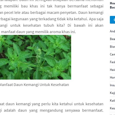
How
g memiliki bau khas ini tak hanya bermanfaat sebagai
Bac
n pecel lele atau berbagai macam penyetan. Daun kemangi
rbagai kegunaan yang terkadang tidak kita ketahui. Apa saja
ngi untuk kesehatan tubuh kita? Di bawah ini akan
 manfaat daun yang memilik aroma khas ini.
And
Bea
Bis
Ca
Fas
Hai
Hom
Manfaat Daun Kemangi Untuk Kesehatan
Ins
Kaj
Kat
at daun kemangi yang perlu kita ketahui untuk kesehatan
Kes
gi adalah daun yang mengandung senyawa bermanfaat.