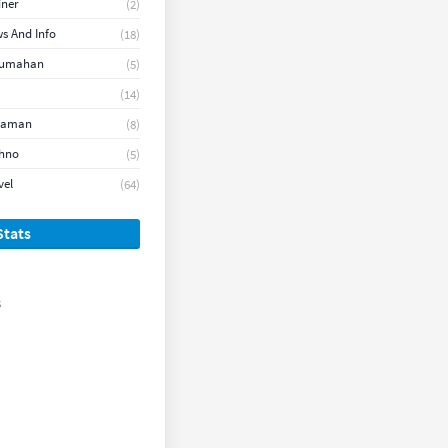
iner
(2)
s And Info
(18)
rumahan
(5)
(14)
naman
(8)
hno
(5)
vel
(64)
Stats
s