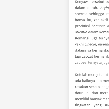
Senyawa tersebut 
dalam darah.
Argin
sperma sehingga m
hanya itu, zat akt
produksi
hormone 
orientin
dalam kemang
Kemangi juga ternya
yakni
cineole, eugen
dalamnya bermanfaa
lagi zat-zat bermanf
zat besi ternyata ju
Setelah mengetahui
ada baiknya kita me
rasakan secara lang
daun ini dan mera
memiliki banyak man
tingkatan yang s