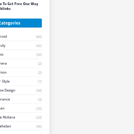
 To Get Free One Way
klinks
Categories
roid
(60)
uty
(41)
nis
(16)
mera
(2)
hion
(2)
r Style
(7)
e Design
(30)
urance
(3)
ian
(15)
a Mutiara
(10)
ehatan
(95)