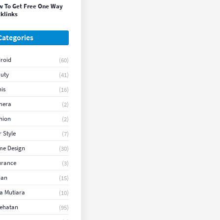
 To Get Free One Way
klinks
Categories
roid
(60)
uty
(41)
nis
(16)
mera
(2)
hion
(2)
r Style
(7)
e Design
(30)
urance
(3)
ian
(15)
a Mutiara
(10)
ehatan
(95)