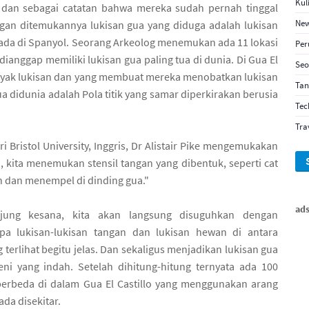
Kul
dan sebagai catatan bahwa mereka sudah pernah tinggal
New
ngan ditemukannya lukisan gua yang diduga adalah lukisan
g ada di Spanyol. Seorang Arkeolog menemukan ada 11 lokasi
Pe
dianggap memiliki lukisan gua paling tua di dunia. Di Gua El
Seo
anyak lukisan dan yang membuat mereka menobatkan lukisan
Ta
tua didunia adalah Pola titik yang samar diperkirakan berusia
Tec
Tra
 Bristol University, Inggris, Dr Alistair Pike mengemukakan
o, kita menemukan stensil tangan yang dibentuk, seperti cat
n dan menempel di dinding gua."
ad
njung kesana, kita akan langsung disuguhkan dengan
a lukisan-lukisan tangan dan lukisan hewan di antara
 terlihat begitu jelas. Dan sekaligus menjadikan lukisan gua
eni yang indah. Setelah dihitung-hitung ternyata ada 100
berbeda di dalam Gua El Castillo yang menggunakan arang
da disekitar.