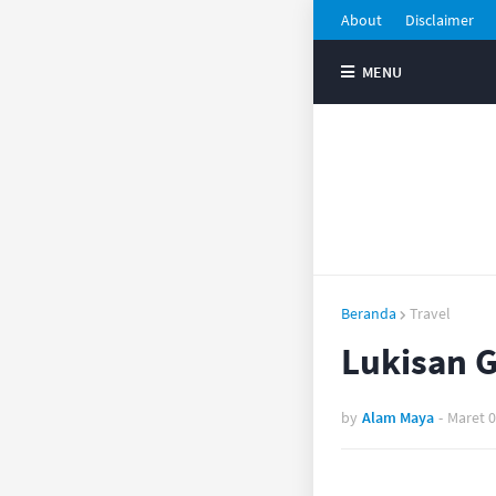
About
Disclaimer
MENU
Beranda
Travel
Lukisan G
by
Alam Maya
-
Maret 0