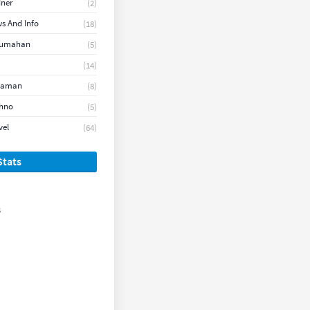
iner
(2)
s And Info
(18)
rumahan
(5)
(14)
naman
(8)
hno
(5)
vel
(64)
Stats
s