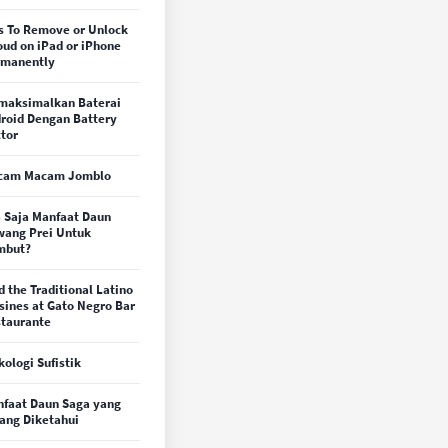
s To Remove or Unlock
oud on iPad or iPhone
rmanently
maksimalkan Baterai
roid Dengan Battery
tor
cam Macam Jomblo
 Saja Manfaat Daun
ang Prei Untuk
mbut?
d the Traditional Latino
sines at Gato Negro Bar
taurante
kologi Sufistik
faat Daun Saga yang
ang Diketahui