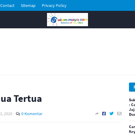
Contact
Sitemap
Privacy Policy
ua Tertua
Suk
: C
Jaj
3, 2020
0 Komentar
Dua
Car
Key