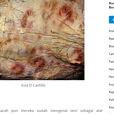
How
Bac
And
Bea
Bis
Ca
Fas
Hai
Hom
Ins
Gua El Castillo
Kaj
Kat
Kes
jarah pun mereka sudah mengenal seni sebagai alat