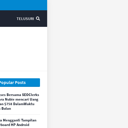
TELUSURI
Popular Posts
ses Bersama SEOClerks
ara Nubie mencari Uang
an $758 DalamWaktu
 Bulan
a Mengganti Tampilan
board HP Android