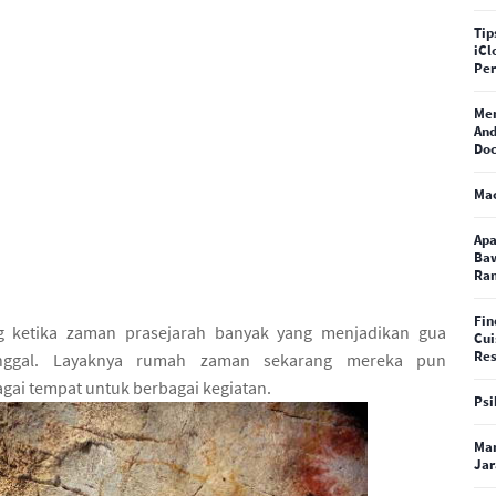
Tip
iCl
Pe
Me
And
Doc
Ma
Apa
Baw
Ra
Fin
 ketika zaman prasejarah banyak yang menjadikan gua
Cui
Res
inggal. Layaknya rumah zaman sekarang mereka pun
gai tempat untuk berbagai kegiatan.
Psi
Man
Jar