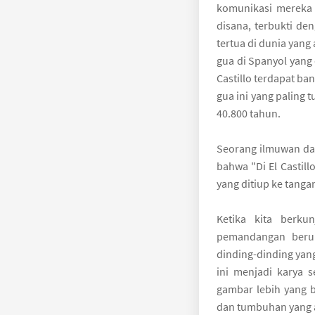
komunikasi mereka 
disana, terbukti de
tertua di dunia yan
gua di Spanyol yang 
Castillo terdapat b
gua ini yang paling 
40.800 tahun.
Seorang ilmuwan dari
bahwa "Di El Castill
yang ditiup ke tanga
Ketika kita berku
pemandangan berup
dinding-dinding yang
ini menjadi karya s
gambar lebih yang 
dan tumbuhan yang a